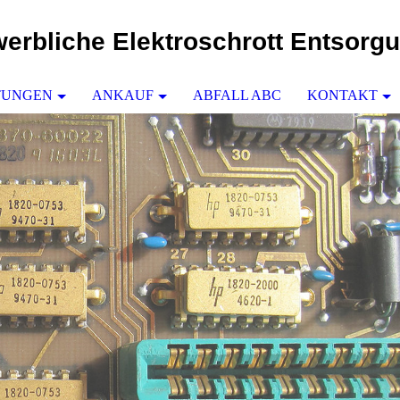
erbliche
Elektroschrott Entsorg
TUNGEN
ANKAUF
ABFALL ABC
KONTAKT