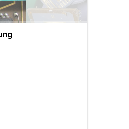
ung
Kontakt:
info@hb-elektroschrott.de
Tel. 036087 / 333 959
WhatsApp 015566212024
Adresse:
Kreisstr.1
37318 Wahlhausen
-Elektroschrott Rücknahme
-Schrottankauf
-Batterie Rücknahme