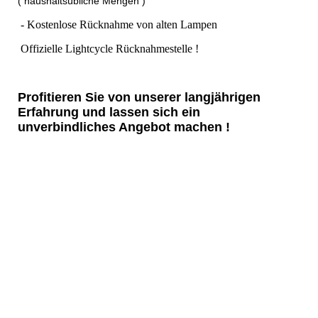
( haushaltsübliche Mengen )
- Kostenlose Rücknahme von alten Lampen
Offizielle Lightcycle Rücknahmestelle !
Profitieren Sie von unserer langjährigen
Erfahrung und lassen sich ein
unverbindliches Angebot machen !
Kontakt:
info@hb-elektroschrott.de
Tel. 036087 / 333 959
WhatsApp 015566212024
Adresse:
Kreisstr.1
37318 Wahlhausen